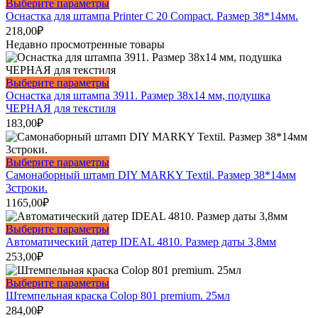
Этот
Выберите параметры
товар
Оснастка для штампа Printer С 20 Compact. Размер 38*14мм.
имеет
218,00
₽
несколько
Недавно просмотренные товары
вариаций.
Опции
можно
Этот
Выберите параметры
выбрать
товар
Оснастка для штампа 3911. Размер 38х14 мм, подушка
на
имеет
ЧЕРНАЯ для текстиля
странице
несколько
183,00
₽
товара.
вариаций.
Опции
можно
Этот
Выберите параметры
выбрать
товар
Самонаборный штамп DIY MARKY Textil. Размер 38*14мм
на
имеет
3строки.
странице
несколько
1165,00
₽
товара.
вариаций.
Опции
Этот
Выберите параметры
можно
товар
Автоматический датер IDEAL 4810. Размер даты 3,8мм
выбрать
имеет
253,00
₽
на
несколько
странице
вариаций.
Этот
Выберите параметры
товара.
Опции
товар
Штемпельная краска Colop 801 premium. 25мл
можно
имеет
284,00
₽
выбрать