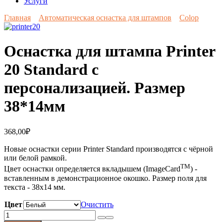
Услуги
Главная
Автоматическая оснастка для штампов
Colop
Оснастка для штампа Printer
20 Standard c
персонализацией. Размер
38*14мм
368,00
₽
Новые оснастки серии Printer Standard производятся с чёрной
или белой рамкой.
TM
Цвет оснастки определяется вкладышем (ImageCard
) -
вставленным в демонстрационное окошко. Размер поля для
текста - 38х14 мм.
Цвет
Очистить
Количество