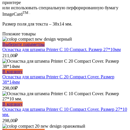
принтере
или использовать специальную перфорированную бумагу
TM .
ImageCard
Размер поля для текста – 38х14 мм.
Похожие товары
Этот
Выберите параметры
товар
Оснастка для штампа Printer С 10 Compact. Размер 27*10мм
имеет
211,00
₽
несколько
вариаций.
Опции
В корзину
можно
Оснастка для штампа Printer С 20 Compact Cover. Размер
выбрать
38*14мм
на
298,00
₽
странице
товара.
В корзину
Оснастка для штампа Printer С 10 Compact Cover. Размер 27*10
мм.
298,00
₽