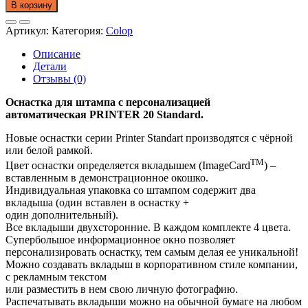
товара
В корзину
Оснастка
для
Артикул:
Категория:
Colop
штампа
Printer
Описание
20
Детали
Standard
Отзывы (0)
c
персонализацией.
Оснаcтка для штампа с персонализацией
Размер
автоматическая
PRINTER 20 Standard.
38*14мм
Новые оснастки серии Printer Standart производятся с чёрной
или белой рамкой.
TM
Цвет оснастки определяется вкладышем (ImageCard
) –
вставленным в демонстрационное окошко.
Индивидуальная упаковка со штампом содержит два
вкладыша (один вставлен в оснастку +
один дополнительный).
Все вкладыши двухсторонние. В каждом комплекте 4 цвета.
Супербольшое информационное окно позволяет
персонализировать оснастку, тем самым делая ее уникальной!
Можно создавать вкладыш в корпоративном стиле компании,
с рекламным текстом
или разместить в нем свою личную фотографию.
Распечатывать вкладыши можно на обычной бумаге на любом