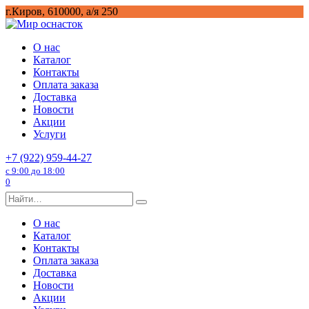
Перейти
г.Киров, 610000, а/я 250
к
содержанию
О нас
Каталог
Контакты
Оплата заказа
Доставка
Новости
Акции
Услуги
+7 (922) 959-44-27
с 9:00 до 18:00
0
Search
for:
О нас
Каталог
Контакты
Оплата заказа
Доставка
Новости
Акции