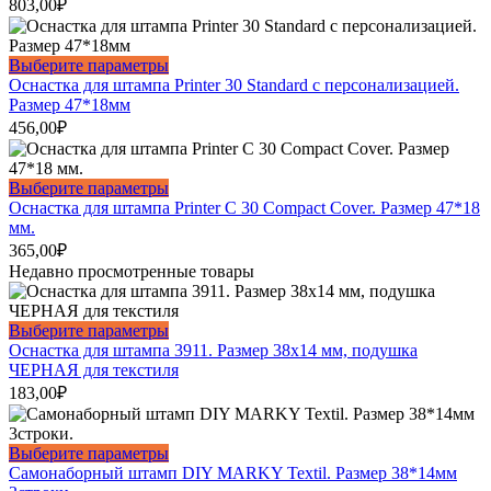
несколько
803,00
₽
странице
вариаций.
товара.
Опции
можно
Этот
Выберите параметры
выбрать
товар
Оснастка для штампа Printer 30 Standard c персонализацией.
на
имеет
Размер 47*18мм
странице
несколько
456,00
₽
товара.
вариаций.
Опции
можно
Этот
Выберите параметры
выбрать
товар
Оснастка для штампа Printer С 30 Compact Cover. Размер 47*18
на
имеет
мм.
странице
несколько
365,00
₽
товара.
вариаций.
Недавно просмотренные товары
Опции
можно
выбрать
Этот
Выберите параметры
на
товар
Оснастка для штампа 3911. Размер 38х14 мм, подушка
странице
имеет
ЧЕРНАЯ для текстиля
товара.
несколько
183,00
₽
вариаций.
Опции
можно
Этот
Выберите параметры
выбрать
товар
Самонаборный штамп DIY MARKY Textil. Размер 38*14мм
на