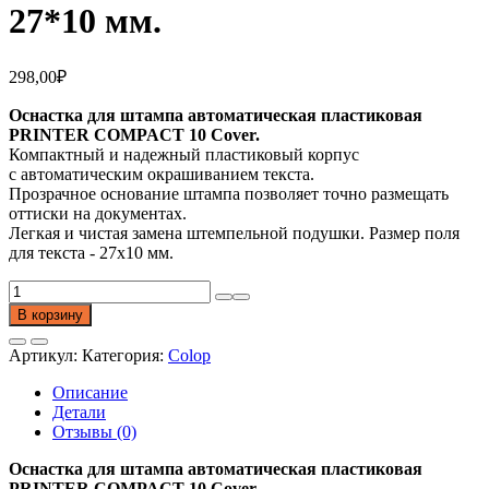
27*10 мм.
298,00
₽
Оснастка для штампа автоматическая пластиковая
PRINTER COMPACT 10 Cover.
Компактный и надежный пластиковый корпус
с автоматическим окрашиванием текста.
Прозрачное основание штампа позволяет точно размещать
оттиски на документах.
Легкая и чистая замена штемпельной подушки. Размер поля
для текста - 27х10 мм.
Количество
товара
В корзину
Оснастка
для
Артикул:
Категория:
Colop
штампа
Printer
Описание
С
Детали
10
Отзывы (0)
Compact
Cover.
Оснастка для штампа автоматическая пластиковая
Размер
PRINTER COMPACT 10 Cover.