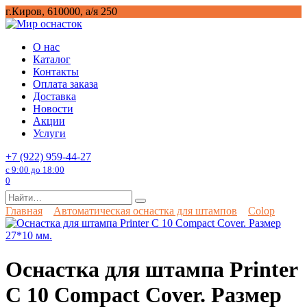
Перейти
г.Киров, 610000, а/я 250
к
содержанию
О нас
Каталог
Контакты
Оплата заказа
Доставка
Новости
Акции
Услуги
+7 (922) 959-44-27
с 9:00 до 18:00
0
Search
for:
Главная
Автоматическая оснастка для штампов
Colop
Оснастка для штампа Printer
С 10 Compact Cover. Размер