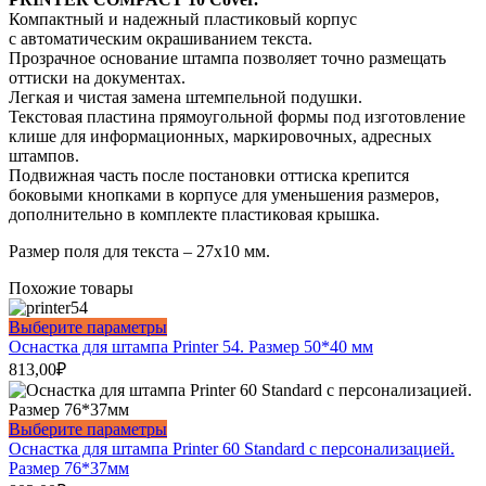
27*10
Компактный и надежный пластиковый корпус
мм.
с автоматическим окрашиванием текста.
Прозрачное основание штампа позволяет точно размещать
оттиски на документах.
Легкая и чистая замена штемпельной подушки.
Текстовая пластина прямоугольной формы под изготовление
клише для информационных, маркировочных, адресных
штампов.
Подвижная часть после постановки оттиска крепится
боковыми кнопками в корпусе для уменьшения размеров,
дополнительно в комплекте пластиковая крышка.
Размер поля для текста – 27х10 мм.
Похожие товары
Этот
Выберите параметры
товар
Оснастка для штампа Printer 54. Размер 50*40 мм
имеет
813,00
₽
несколько
вариаций.
Опции
Этот
Выберите параметры
можно
товар
Оснастка для штампа Printer 60 Standard c персонализацией.
выбрать
имеет
Размер 76*37мм
на