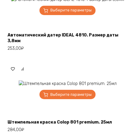
Этот
Выберите параметры
товар
имеет
несколько
вариаций.
Автоматический датер IDEAL 4810. Размер даты
Опции
3,8мм
можно
253,00
₽
выбрать
на
странице
товара.
Этот
Выберите параметры
товар
имеет
несколько
вариаций.
Штемпельная краска Colop 801 premium. 25мл
Опции
284,00
₽
можно