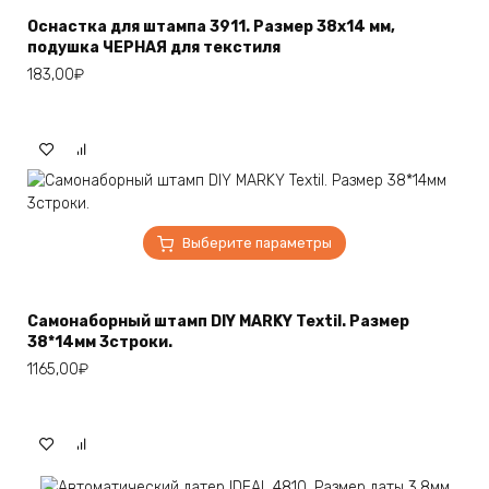
несколько
Оснастка для штампа 3911. Размер 38х14 мм,
вариаций.
подушка ЧЕРНАЯ для текстиля
Опции
183,00
₽
можно
выбрать
на
странице
товара.
Этот
Выберите параметры
товар
имеет
несколько
Самонаборный штамп DIY MARKY Textil. Размер
вариаций.
38*14мм 3строки.
Опции
1165,00
₽
можно
выбрать
на
странице
товара.