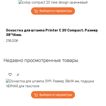
Этот
Выберите параметры
товар
имеет
несколько
вариаций.
Оснастка для штампа Printer С 20 Compact. Размер
Опции
38*14мм.
можно
218,00
₽
выбрать
на
странице
товара.
Недавно просмотренные товары
Этот
Выберите параметры
товар
имеет