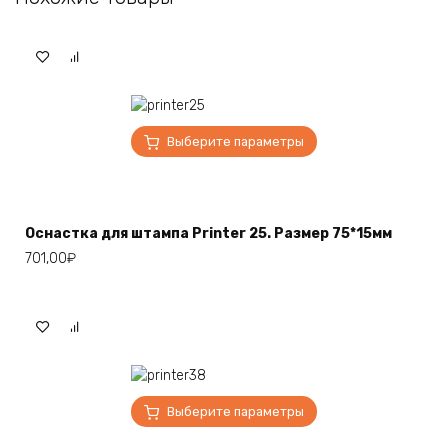
Этот
Выберите параметры
товар
имеет
несколько
вариаций.
Оснастка для штампа Printer 25. Размер 75*15мм
Опции
701,00
₽
можно
выбрать
на
странице
товара.
Этот
Выберите параметры
товар
имеет