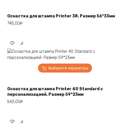
несколько
вариаций.
Оснастка для штампа Printer 38. Размер 56*33мм
Опции
745,00
₽
можно
выбрать
на
странице
товара.
Этот
Выберите параметры
товар
имеет
несколько
Оснастка для штампа Printer 40 Standard c
вариаций.
персонализацией. Размер 59*23мм
Опции
543,00
₽
можно
выбрать
на
странице
товара.