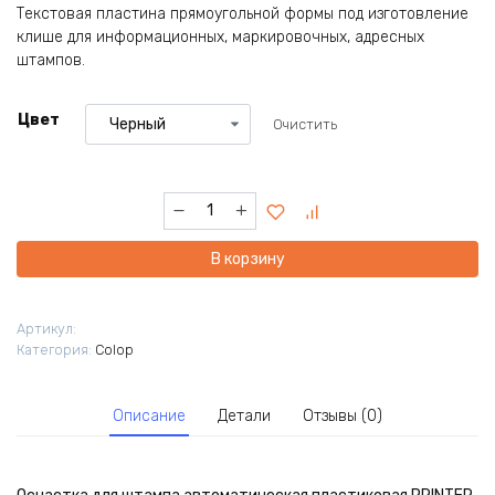
Текстовая пластина прямоугольной формы под изготовление
клише для информационных, маркировочных, адресных
штампов.
Цвет
Очистить
Количество
товара
Оснастка
В корзину
для
штампа
Printer
Артикул:
35.
Категория:
Colop
Размер
50*30мм
Описание
Детали
Отзывы (0)