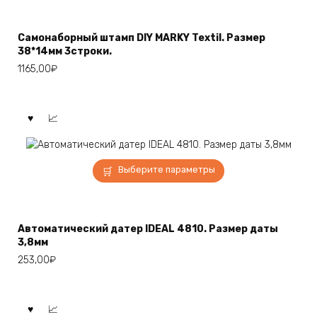
имеет
несколько
Самонаборный штамп DIY MARKY Textil. Размер
вариаций.
38*14мм 3строки.
Опции
1165,00
₽
можно
выбрать
на
странице
товара.
Этот
Выберите параметры
товар
имеет
несколько
вариаций.
Автоматический датер IDEAL 4810. Размер даты
Опции
3,8мм
можно
253,00
₽
выбрать
на
странице
товара.