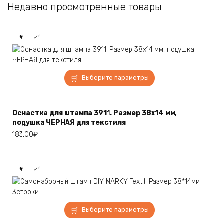
Недавно просмотренные товары
Этот
Выберите параметры
товар
имеет
несколько
Оснастка для штампа 3911. Размер 38х14 мм,
вариаций.
подушка ЧЕРНАЯ для текстиля
Опции
183,00
₽
можно
выбрать
на
странице
товара.
Этот
Выберите параметры
товар