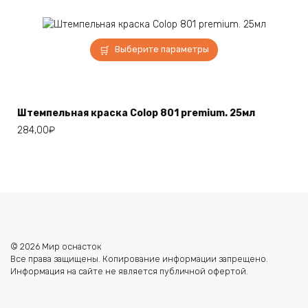
Этот
Выберите параметры
товар
имеет
несколько
вариаций.
Штемпельная краска Colop 801 premium. 25мл
Опции
284,00
₽
можно
выбрать
на
странице
товара.
© 2026 Мир оснасток
Все права защищены. Копирование информации запрещено.
Информация на сайте не является публичной офертой.