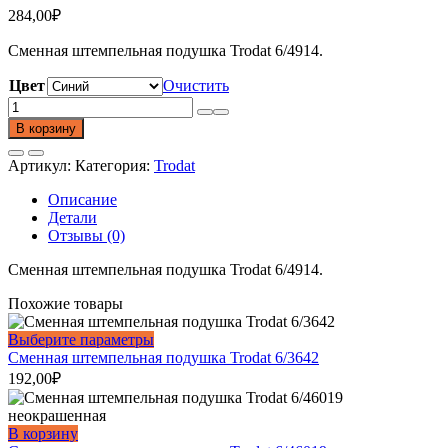
284,00
₽
Сменная штемпельная подушка Trodat 6/4914.
Цвет
Очистить
Количество
товара
В корзину
Сменная
штемпельная
Артикул:
Категория:
Trodat
подушка
Trodat
Описание
6/4914
Детали
Отзывы (0)
Сменная штемпельная подушка Trodat 6/4914.
Похожие товары
Этот
Выберите параметры
товар
Сменная штемпельная подушка Trodat 6/3642
имеет
192,00
₽
несколько
вариаций.
Опции
В корзину
можно