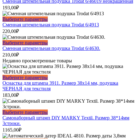
Сменная штемпельная подушка Trodat 6/46019 неокрашенная
выбрать
193,00
₽
на
странице
Этот
Выберите параметры
товара.
товар
Сменная штемпельная подушка Trodat 6/4913
имеет
220,00
₽
несколько
вариаций.
Этот
Выберите параметры
Опции
товар
Сменная штемпельная подушка Trodat 6/4630.
можно
имеет
210,00
₽
выбрать
несколько
Недавно просмотренные товары
на
вариаций.
странице
Опции
товара.
можно
Этот
Выберите параметры
выбрать
товар
Оснастка для штампа 3911. Размер 38х14 мм, подушка
на
имеет
ЧЕРНАЯ для текстиля
странице
несколько
183,00
₽
товара.
вариаций.
Опции
можно
Этот
Выберите параметры
выбрать
товар
Самонаборный штамп DIY MARKY Textil. Размер 38*14мм
на
имеет
3строки.
странице
несколько
1165,00
₽
товара.
вариаций.