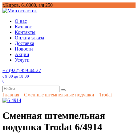
Перейти
г.Киров, 610000, а/я 250
к
содержанию
О нас
Каталог
Контакты
Оплата заказа
Доставка
Новости
Акции
Услуги
+7 (922) 959-44-27
с 9:00 до 18:00
0
Search
for:
Главная
Сменные штемпельные подушки
Trodat
Сменная штемпельная
подушка Trodat 6/4914