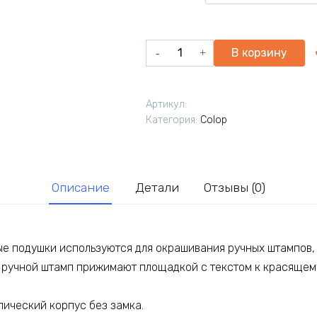
Количество
В корзину
товара
Настольная
штемпельная
Артикул:
подушка
Категория:
Colop
Micro
1.
Размер
90*50мм
Описание
Детали
Отзывы (0)
е подушки используются для окрашивания ручных штампов, 
, ручной штамп прижимают площадкой с текстом к красящем
лический корпус без замка.