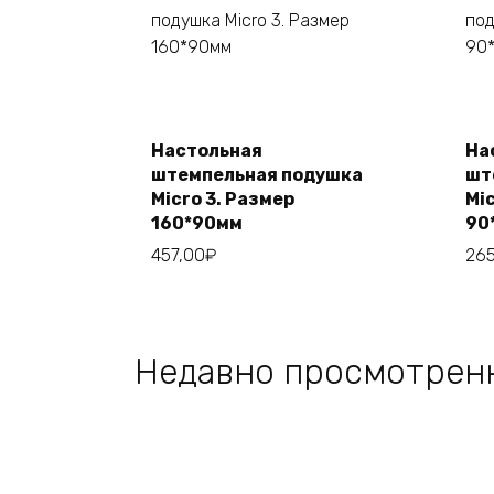
Этот
Выберите
товар
параметры
Настольная
На
имеет
штемпельная подушка
шт
несколько
Micro 3. Размер
Mi
вариаций.
160*90мм
90
Опции
457,00
₽
265
можно
выбрать
на
странице
Недавно просмотрен
товара.