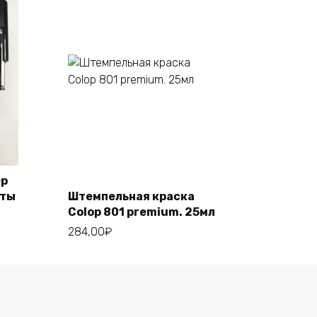
Этот
Выберите
товар
параметры
имеет
несколько
ер
вариаций.
аты
Штемпельная краска
Опции
Colop 801 premium. 25мл
можно
284,00
₽
выбрать
на
странице
товара.