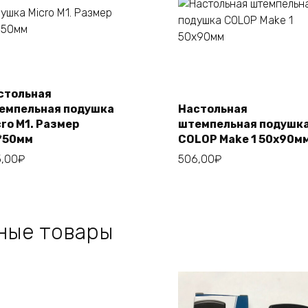
Этот
Выберите
Этот
Выберите
товар
параметры
товар
параметры
стольная
имеет
имеет
емпельная подушка
Настольная
несколько
несколько
cro М1. Размер
штемпельная подушк
вариаций.
вариаций.
*50мм
COLOP Make 1 50х90м
Опции
Опции
,00
₽
506,00
₽
можно
можно
выбрать
выбрать
на
на
странице
странице
ные товары
товара.
товара.