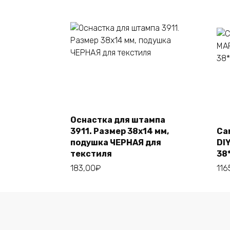
Этот
Выберите
товар
параметры
имеет
несколько
Оснастка для штампа
вариаций.
3911. Размер 38х14 мм,
Са
Опции
подушка ЧЕРНАЯ для
DI
можно
текстиля
38
выбрать
183,00
₽
116
на
странице
товара.