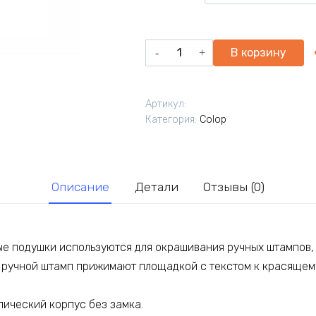
Количество
В корзину
товара
Настольная
штемпельная
Артикул:
подушка
Категория:
Colop
Micro
2.
Размер
110*70мм
Описание
Детали
Отзывы (0)
е подушки используются для окрашивания ручных штампов, 
, ручной штамп прижимают площадкой с текстом к красящем
лический корпус без замка.