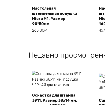
Настольная
На
Этот
Выберите
штемпельная подушка
шт
товар
параметры
Micro М1. Размер
Mic
имеет
90*50мм
16
несколько
265,00
₽
457
вариаций.
Опции
можно
выбрать
Недавно просмотрен
на
странице
товара.
Оснастка для штампа
Этот
Выберите
3911. Размер 38х14 мм,
Са
товар
параметры