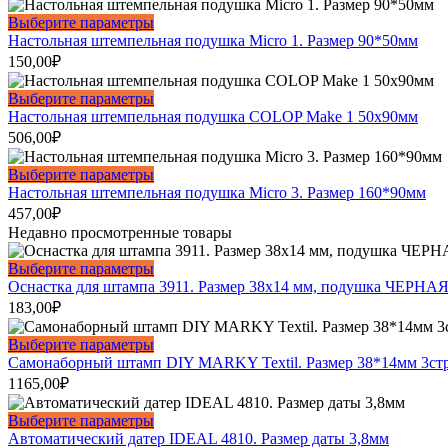
вариаций.
Этот
Выберите параметры
Опции
товар
Настольная штемпельная подушка Micro 1. Размер 90*50мм
можно
имеет
150,00
₽
выбрать
несколько
на
вариаций.
Этот
Выберите параметры
странице
Опции
товар
Настольная штемпельная подушка COLOP Make 1 50х90мм
товара.
можно
имеет
506,00
₽
выбрать
несколько
на
вариаций.
Этот
Выберите параметры
странице
Опции
товар
Настольная штемпельная подушка Micro 3. Размер 160*90мм
товара.
можно
имеет
457,00
₽
выбрать
несколько
Недавно просмотренные товары
на
вариаций.
странице
Опции
Этот
Выберите параметры
товара.
можно
товар
Оснастка для штампа 3911. Размер 38х14 мм, подушка ЧЕРНАЯ
выбрать
имеет
183,00
₽
на
несколько
странице
вариаций.
Этот
Выберите параметры
товара.
Опции
товар
Самонаборный штамп DIY MARKY Textil. Размер 38*14мм 3ст
можно
имеет
1165,00
₽
выбрать
несколько
на
вариаций.
Этот
Выберите параметры
странице
Опции
товар
Автоматический датер IDEAL 4810. Размер даты 3,8мм
товара.