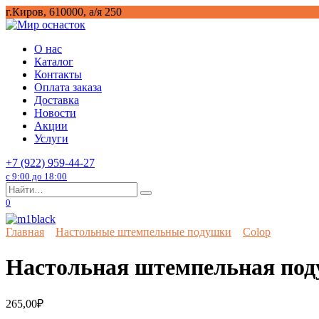
Перейти
г.Киров, 610000, а/я 250
к
содержанию
О нас
Каталог
Контакты
Оплата заказа
Доставка
Новости
Акции
Услуги
+7 (922) 959-44-27
с 9:00 до 18:00
Search
for:
0
Главная
Настольные штемпельные подушки
Colop
Настольная штемпельная под
265,00
₽