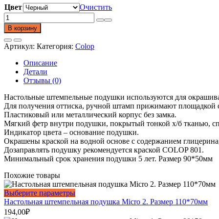
Цвет
Очистить
Количество
товара
В корзину
Настольная
штемпельная
Артикул:
Категория:
Colop
подушка
Micro
Описание
М1.
Детали
Размер
Отзывы (0)
90*50мм
Настольные штемпельные подушки используются для окрашива
Для получения оттиска, ручной штамп прижимают площадкой с 
Пластиковый или металлический корпус без замка.
Мягкий фетр внутри подушки, покрытый тонкой х/б тканью, сп
Индикатор цвета – основание подушки.
Окрашены краской на водной основе с содержанием глицерина,
Дозаправлять подушку рекомендуется краской COLOP 801.
Минимальный срок хранения подушки 5 лет. Размер 90*50мм
Похожие товары
Этот
Выберите параметры
товар
Настольная штемпельная подушка Micro 2. Размер 110*70мм
имеет
194,00
₽
несколько